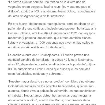
“La forma circular permite una mirada de la diversidad de
vegetales en su conjunto, facilita reunir los visitantes para el
diálogo”, explicó a IPS la agrónoma Joana Duboc, coordinadora
del área de Agroecología de la institución.
En otro huerto, de bancales rectangulares, está instalado en un
patio lateral y sus cultivos principalmente proveen hortalizas a la
Cocina Solidaria, otra iniciativa inaugurada en 2021 con equipos
modernos y personal capacitado, que ofrece comidas diarias,
listas y envasadas, a 1000 personas que viven en las calles o
en situación vulnerable en Río de Janeiro.
La cocina cuenta con 18 trabajadores. El huerto provee una
cantidad variable de hortalizas, “a veces 40 kilos a la semana,
otras 20, depende de la estacionalidad de cada producto”, dijo a
IPS la nutricionista Evelin Rocha que cuida que las comidas
sean “saludables, nutritivas y sabrosas”.
“Nuestro mayor desafío ya no es producir comidas, sino obtener
indicadores sociales de los posibles beneficiados, quienes son,
cuantos, donde vive la población vulnerable, en que condiciones,
si trabajan. Necesitamos datos, herramientas para mejorar la
eficacia de la acción”, acotó Licia Marca, coordinadora de la
Cocina Solidaria, que ya distribuyó 640 000 comidas en 88 áreas