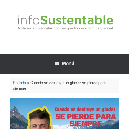
Saltar
al
contenido
Menú
Portada
»
Cuando se destruye un glaciar se pierde para
siempre