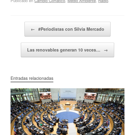
Publicado en
Cambio Climático
,
Medio Ambiente
,
Radio
.
Navegador de artículos
←
#Periodistas con Silvia Mercado
Las renovables generan 10 veces…
→
Entradas relacionadas