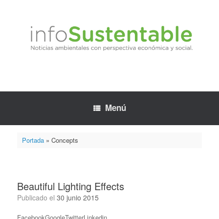
Saltar
al
contenido
Menú
Portada
»
Concepts
Beautiful Lighting Effects
Publicado el
30 junio 2015
FacebookGoogleTwitterLinkedin