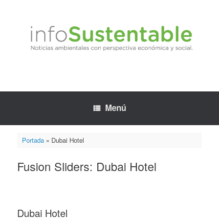
Saltar
al
contenido
Menú
Portada
»
Dubai Hotel
Fusion Sliders: Dubai Hotel
Dubai Hotel