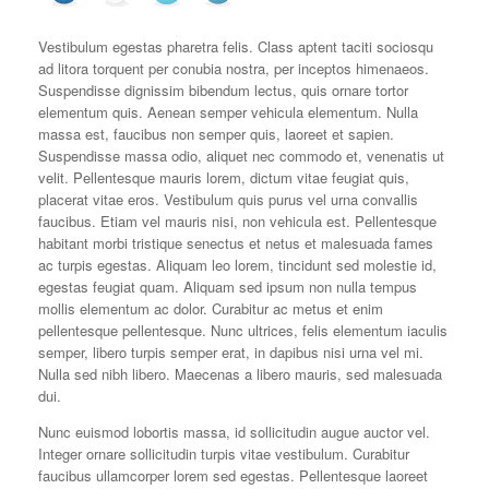
Vestibulum egestas pharetra felis. Class aptent taciti sociosqu
ad litora torquent per conubia nostra, per inceptos himenaeos.
Suspendisse dignissim bibendum lectus, quis ornare tortor
elementum quis. Aenean semper vehicula elementum. Nulla
massa est, faucibus non semper quis, laoreet et sapien.
Suspendisse massa odio, aliquet nec commodo et, venenatis ut
velit. Pellentesque mauris lorem, dictum vitae feugiat quis,
placerat vitae eros. Vestibulum quis purus vel urna convallis
faucibus. Etiam vel mauris nisi, non vehicula est. Pellentesque
habitant morbi tristique senectus et netus et malesuada fames
ac turpis egestas. Aliquam leo lorem, tincidunt sed molestie id,
egestas feugiat quam. Aliquam sed ipsum non nulla tempus
mollis elementum ac dolor. Curabitur ac metus et enim
pellentesque pellentesque. Nunc ultrices, felis elementum iaculis
semper, libero turpis semper erat, in dapibus nisi urna vel mi.
Nulla sed nibh libero. Maecenas a libero mauris, sed malesuada
dui.
Nunc euismod lobortis massa, id sollicitudin augue auctor vel.
Integer ornare sollicitudin turpis vitae vestibulum. Curabitur
faucibus ullamcorper lorem sed egestas. Pellentesque laoreet