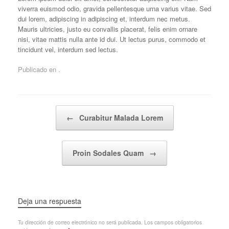
viverra euismod odio, gravida pellentesque urna varius vitae. Sed
dui lorem, adipiscing in adipiscing et, interdum nec metus.
Mauris ultricies, justo eu convallis placerat, felis enim ornare
nisi, vitae mattis nulla ante id dui. Ut lectus purus, commodo et
tincidunt vel, interdum sed lectus.
Publicado en .
Navegador de artículos
←
Curabitur Malada Lorem
Proin Sodales Quam
→
Deja una respuesta
Tu dirección de correo electrónico no será publicada.
Los campos obligatorios