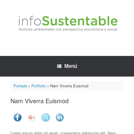
Saltar
al
contenido
Menú
Portada
»
Portfolio
»
Nam Viverra Euismod
Nam Viverra Euismod
Lorem ipsum dolor sit amet, consectetur adipiscing elit. Nam