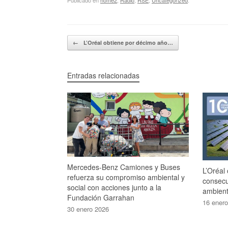
Navegador de artículos
←
L’Oréal obtiene por décimo año…
Entradas relacionadas
Mercedes-Benz Camiones y Buses
L’Oréal
refuerza su compromiso ambiental y
consecu
social con acciones junto a la
ambient
Fundación Garrahan
16 ener
30 enero 2026