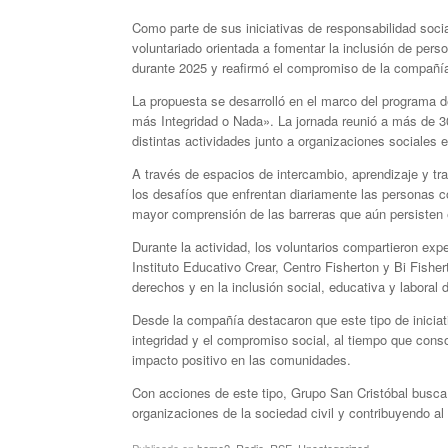
Como parte de sus iniciativas de responsabilidad soci
voluntariado orientada a fomentar la inclusión de pers
durante 2025 y reafirmó el compromiso de la compañía c
La propuesta se desarrolló en el marco del programa 
más Integridad o Nada». La jornada reunió a más de 3
distintas actividades junto a organizaciones sociales 
A través de espacios de intercambio, aprendizaje y trab
los desafíos que enfrentan diariamente las personas 
mayor comprensión de las barreras que aún persisten 
Durante la actividad, los voluntarios compartieron ex
Instituto Educativo Crear, Centro Fisherton y Bi Fish
derechos y en la inclusión social, educativa y laboral
Desde la compañía destacaron que este tipo de iniciati
integridad y el compromiso social, al tiempo que cons
impacto positivo en las comunidades.
Con acciones de este tipo, Grupo San Cristóbal busca
organizaciones de la sociedad civil y contribuyendo a
Publicado en
home2
,
Radio
,
RSE
,
Uncategorized
.